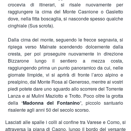
crocevia di itinerari, si risale nuovamente per
raggiungere la cima del Monte Casnione o Gasletto
dove, nella fitta boscaglia, si nasconde spesso qualche
cinghiale (Sus scrofa).
Dalla cima del monte, seguendo le frecce segnavia, si
ripiega verso Malnate scendendo dolcemente dalla
cresta, per poi proseguire nuovamente in direzione
Bizzarone lungo il sentiero a mezza costa,
raggiungendo prima un punto panoramico da cui, nelle
giornate limpide, vi si aprirà di fronte l’arco alpino e
prealpino, dal Monte Rosa al Generoso, mentre ai vostri
piedi potete dare uno sguardo allo scorrere del Torrente
Lanza e ai Mulini Maziotto e Trotto. Poco oltre la grotta
della “
Madonna del Fontanino
”, piccolo santuario
risalente agli anni 50 del secolo scorso.
Lasciati alle spalle i colli al confine tra Varese e Como, si
attraversa la piana di Cagno, lungo il bordo del versante