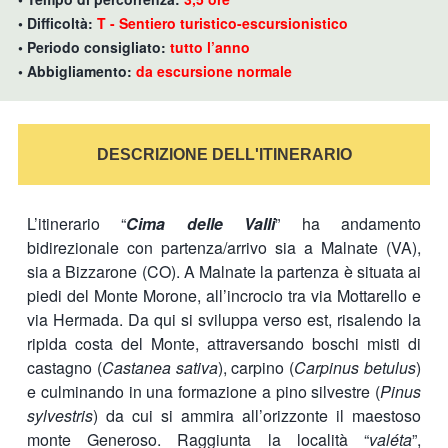
• Difficoltà:
T - Sentiero turistico-escursionistico
• Periodo consigliato:
tutto l’anno
• Abbigliamento:
da escursione normale
DESCRIZIONE DELL'ITINERARIO
L’itinerario “
Cima delle Valli
” ha andamento
bidirezionale con partenza/arrivo sia a Malnate (VA),
sia a Bizzarone (CO). A Malnate la partenza è situata ai
piedi del Monte Morone, all’incrocio tra via Mottarello e
via Hermada. Da qui si sviluppa verso est, risalendo la
ripida costa del Monte, attraversando boschi misti di
castagno (
Castanea sativa
), carpino (
Carpinus
betulus
)
e culminando in una formazione a pino silvestre (
Pinus
sylvestris
) da cui si ammira all’orizzonte il maestoso
monte Generoso. Raggiunta la località “
valéta
”,