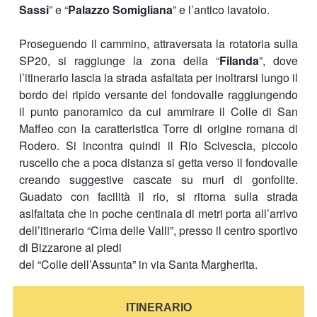
Sassi
” e “
Palazzo Somigliana
” e l’antico lavatoio.
Proseguendo il cammino, attraversata la rotatoria sulla
SP20, si raggiunge la zona della “
Filanda
”, dove
l’itinerario lascia la strada asfaltata per inoltrarsi lungo il
bordo del ripido versante del fondovalle raggiungendo
il punto panoramico da cui ammirare il Colle di San
Maffeo con la caratteristica Torre di origine romana di
Rodero. Si incontra quindi il Rio Scivescia, piccolo
ruscello che a poca distanza si getta verso il fondovalle
creando suggestive cascate su muri di gonfolite.
Guadato con facilità il rio, si ritorna sulla strada
aslfaltata che in poche centinaia di metri porta all’arrivo
dell’itinerario “Cima delle Valli”, presso il centro sportivo
di Bizzarone ai piedi
del “Colle dell’Assunta” in via Santa Margherita.
ITINERARIO