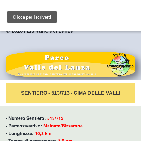
© 2020 PLIS Valle del Lanza
SENTIERO - 513/713 - CIMA DELLE VALLI
• Numero Sentiero:
513/713
• Partenza/arrivo:
Malnate/Bizzarone
• Lunghezza:
10,2 km
• Tempo di percorrenza:
3,5 ore